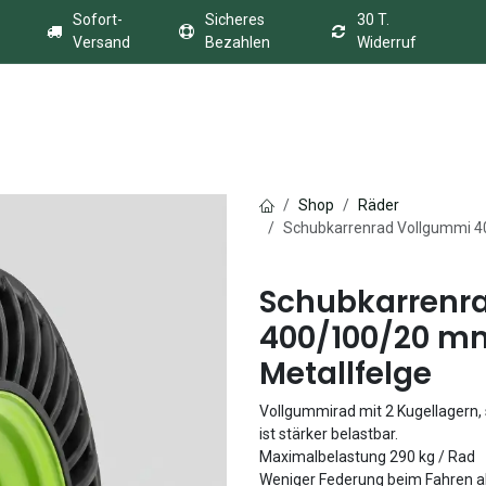
Sofort-
Sicheres
30 T.
Versand
Bezahlen
Widerruf
e
WieWiese-Infos
Heunetz-Infos
Shop
Termin
K
Shop
Räder
Schubkarrenrad Vollgummi 40
Schubkarrenr
400/100/20 mm
Metallfelge
Vollgummirad mit 2 Kugellagern, 
ist stärker belastbar.
Maximalbelastung 290 kg / Rad
Weniger Federung beim Fahren al