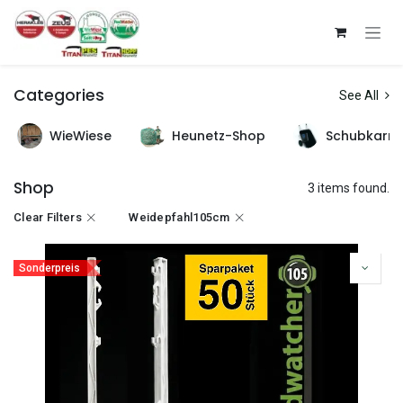
Zum Inhalt springen
Categories
See All
WieWiese
Heunetz-Shop
Schubkarr
Shop
3 items found.
Clear Filters
Weidepfahl105cm
Sonderpreis