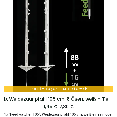
3600 im Lager 3-4t Lieferzeit
1x Weidezaunpfahl 105 cm, 8 Ösen, weiß - "Feedwatcher 105"
1,45
€
2,30
€
1x "Feedwatcher 105", Weidezaunpfahl 105 cm, weiß einzeln oder